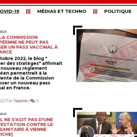
OVID-19
MÉDIAS ET TECHNO
POLITIQUE
aux
 LA COMMISSION
PÉENNE NE PEUT PAS
ER UN PASS VACCINAL À
RANCE
tobre 2022, le blog "
er des stratèges" affirmait
 nouveau règlement
éen permettrait à la
dente de la Commission
oser un nouveau pass
nal en France.
022 Par
Yaume
|
0
aux
IL NE S'AGIT PAS D'UNE
FESTATION CONTRE LE
SANITAIRE À VIENNE
ICHE)