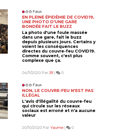
Faux
EN PLEINE ÉPIDÉMIE DE COVID19,
UNE PHOTO D'UNE GARE
BONDÉE FAIT LE BUZZ
La photo d'une foule massée
dans une gare, fait le buzz
depuis plusieurs jours. Certains y
voient les conséquences
directes du couvre-feu COVID19.
Comme souvent, c'est plus
complexe que ça.
04/11/2020 Par
JR
|
0
Faux
NON, LE COUVRE-FEU N'EST PAS
ILLÉGAL
L'avis d'illégalité du couvre-feu
qui circule sur les réseaux
sociaux est erroné et n'a aucune
valeur
20/10/2020 Par
Yaume
|
0