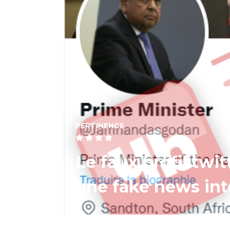
PERTINENCE
Le faux profil twit
une fake news int