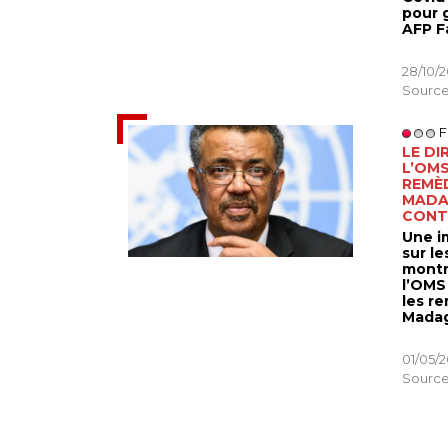
 cette
pour g
 d’une
AFP F
ive de
28/10/
Source
|
0
F
LE DI
 GENDARMES
L’OMS
REMÈ
es réseaux
MADA
 de forces
CONTR
 les
Une i
sur le
montr
|
0
l’OMS
les r
Madag
01/05/
Source