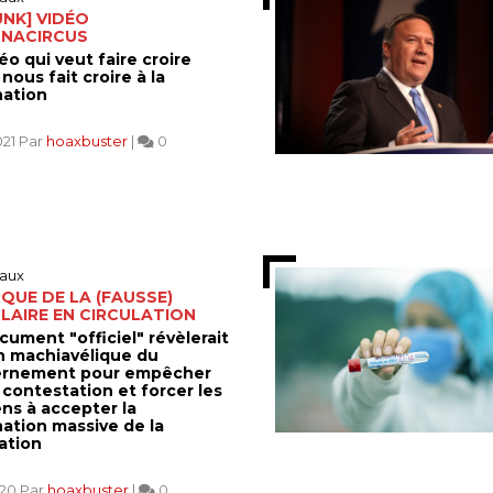
NK] VIDÉO
NACIRCUS
éo qui veut faire croire
nous fait croire à la
nation
021 Par
hoaxbuster
|
0
aux
RQUE DE LA (FAUSSE)
LAIRE EN CIRCULATION
cument "officiel" révèlerait
an machiavélique du
rnement pour empêcher
 contestation et forcer les
ens à accepter la
nation massive de la
ation
020 Par
hoaxbuster
|
0