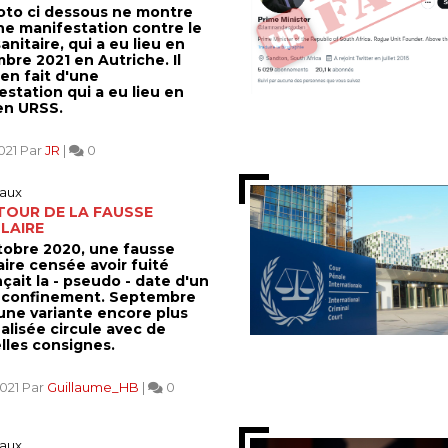
oto ci dessous ne montre
ne manifestation contre le
anitaire, qui a eu lieu en
bre 2021 en Autriche. Il
 en fait d'une
station qui a eu lieu en
 en URSS.
021 Par
JR
|
0
aux
TOUR DE LA FAUSSE
LAIRE
tobre 2020, une fausse
aire censée avoir fuité
çait la - pseudo - date d'un
confinement. Septembre
 une variante encore plus
alisée circule avec de
lles consignes.
2021 Par
Guillaume_HB
|
0
aux