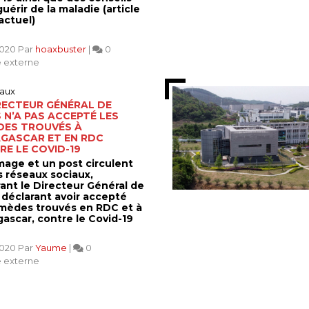
uérir de la maladie (article
actuel)
2020 Par
hoaxbuster
|
0
 externe
aux
RECTEUR GÉNÉRAL DE
 N’A PAS ACCEPTÉ LES
DES TROUVÉS À
GASCAR ET EN RDC
E LE COVID-19
mage et un post circulent
s réseaux sociaux,
ant le Directeur Général de
 déclarant avoir accepté
emèdes trouvés en RDC et à
ascar, contre le Covid-19
2020 Par
Yaume
|
0
 externe