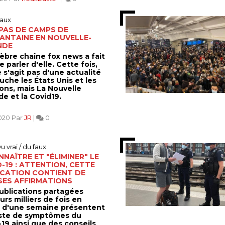
aux
PAS DE CAMPS DE
ANTAINE EN NOUVELLE-
NDE
lèbre chaîne fox news a fait
 parler d'elle. Cette fois,
ne s'agit pas d'une actualité
uche les États Unis et les
ions, mais La Nouvelle
e et la Covid19.
2020 Par
JR
|
0
u vrai / du faux
NAÎTRE ET "ÉLIMINER" LE
-19 : ATTENTION, CETTE
ICATION CONTIENT DE
SES AFFIRMATIONS
ublications partagées
urs milliers de fois en
 d'une semaine présentent
iste de symptômes du
19 ainsi que des conseils