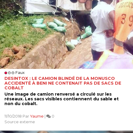
Faux
DESINTOX : LE CAMION BLINDÉ DE LA MONUSCO
ACCIDENTÉ À BENI NE CONTENAIT PAS DE SACS DE
COBALT
Une image de camion renversé a circulé sur les
réseaux. Les sacs visibles contiennent du sable et
non du cobalt.
11/10/2018 Par
Yaume
|
0
Source externe