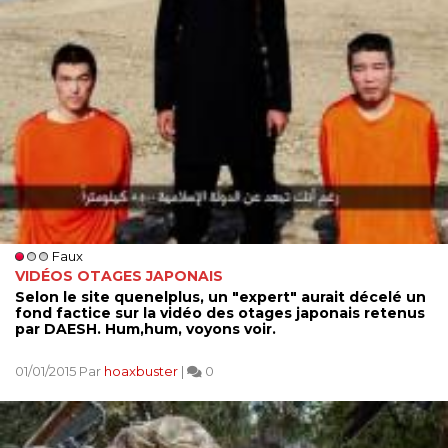
Faux
VIDÉOS OTAGES JAPONAIS
Selon le site quenelplus, un "expert" aurait décelé un
fond factice sur la vidéo des otages japonais retenus
par DAESH. Hum,hum, voyons voir.
01/01/2015 Par
hoaxbuster
|
0