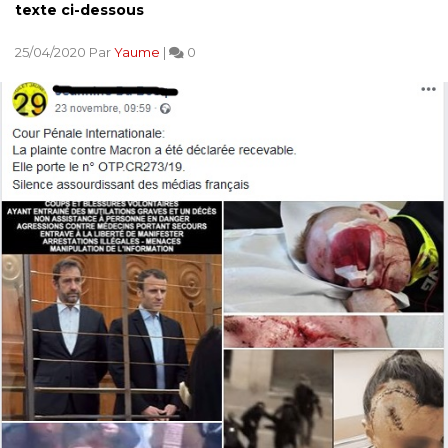
texte ci-dessous
25/04/2020 Par
Yaume
|
0