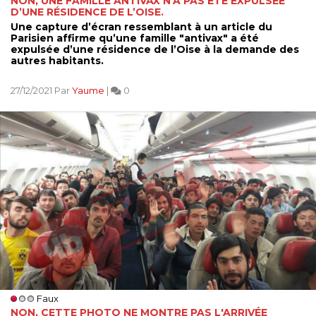
NON, UNE FAMILLE ANTIVAX N’A PAS ÉTÉ EXPULSÉE
D’UNE RÉSIDENCE DE L’OISE.
Une capture d’écran ressemblant à un article du
Parisien affirme qu’une famille "antivax" a été
expulsée d’une résidence de l’Oise à la demande des
autres habitants.
27/12/2021 Par
Yaume
|
0
Faux
NON, CETTE PHOTO NE MONTRE PAS L'ARRIVÉE