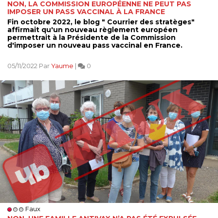
NON, LA COMMISSION EUROPÉENNE NE PEUT PAS
IMPOSER UN PASS VACCINAL À LA FRANCE
Fin octobre 2022, le blog " Courrier des stratèges"
affirmait qu'un nouveau règlement européen
permettrait à la Présidente de la Commission
d'imposer un nouveau pass vaccinal en France.
05/11/2022 Par
Yaume
|
0
Faux