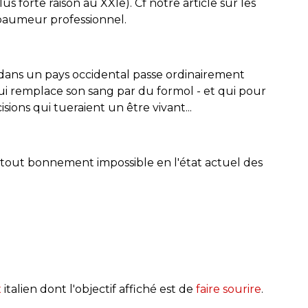
forte raison au XXIe). Cf notre article sur les
aumeur professionnel.
dans un pays occidental passe ordinairement
qui remplace son sang par du formol - et qui pour
isions qui tueraient un être vivant...
nc tout bonnement impossible en l'état actuel des
x
italien dont l'objectif affiché est de
faire sourire
.