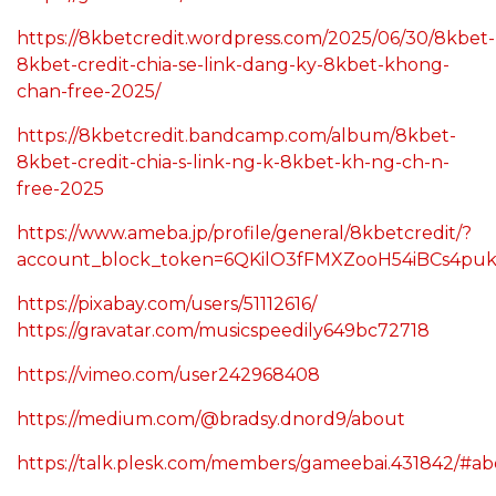
https://8kbetcredit.wordpress.com/2025/06/30/8kbet-
8kbet-credit-chia-se-link-dang-ky-8kbet-khong-
chan-free-2025/
https://8kbetcredit.bandcamp.com/album/8kbet-
8kbet-credit-chia-s-link-ng-k-8kbet-kh-ng-ch-n-
free-2025
https://www.ameba.jp/profile/general/8kbetcredit/?
account_block_token=6QKilO3fFMXZooH54iBCs4pu
https://pixabay.com/users/51112616/
https://gravatar.com/musicspeedily649bc72718
https://vimeo.com/user242968408
https://medium.com/@bradsy.dnord9/about
https://talk.plesk.com/members/gameebai.431842/#a