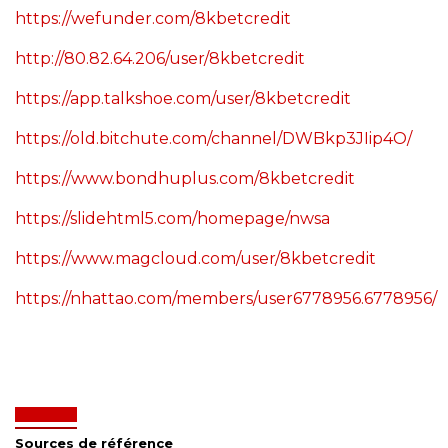
https://wefunder.com/8kbetcredit
http://80.82.64.206/user/8kbetcredit
https://app.talkshoe.com/user/8kbetcredit
https://old.bitchute.com/channel/DWBkp3JIip4O/
https://www.bondhuplus.com/8kbetcredit
https://slidehtml5.com/homepage/nwsa
https://www.magcloud.com/user/8kbetcredit
https://nhattao.com/members/user6778956.6778956/
Sources de référence