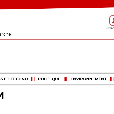
erche
S ET TECHNO
POLITIQUE
ENVIRONNEMENT
M