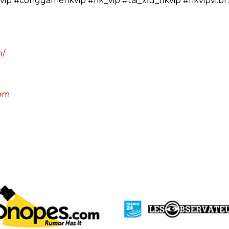
kvip #conggamerikvip #rik_vip #tài_xỉu_rikvip #rikvipvi.b
m/
com