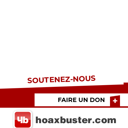
SOUTENEZ-NOUS
FAIRE UN DON