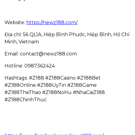
Website:
https://newz188.com/
Địa chỉ: 56 QL1A, Hiệp Bình Phước, Hiệp Bình, Hồ Chí
Minh, Vietnam
Email: contact@newz188.com
Hotline: 0987362424
Hashtags: #Z188 #Z188Casino #Z188Bet
#Z188Online #Z188UyTin #Z188Game
#Z188TheThao #Z188NoHu #NhaCaiZ188
#Z188ChinhThuc