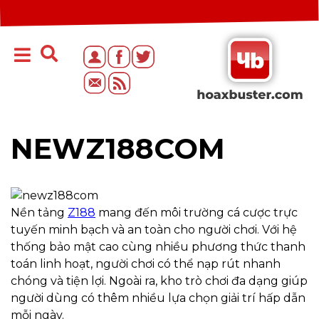
NEWZ188COM
Nền tảng
Z188
mang đến môi trường cá cược trực
tuyến minh bạch và an toàn cho người chơi. Với hệ
thống bảo mật cao cùng nhiều phương thức thanh
toán linh hoạt, người chơi có thể nạp rút nhanh
chóng và tiện lợi. Ngoài ra, kho trò chơi đa dạng giúp
người dùng có thêm nhiều lựa chọn giải trí hấp dẫn
mỗi ngày.