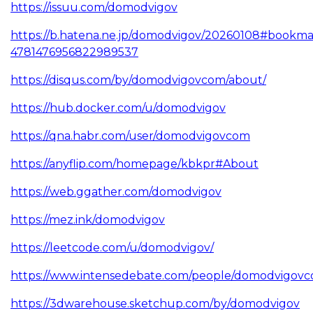
https://issuu.com/domodvigov
https://b.hatena.ne.jp/domodvigov/20260108#bookma
4781476956822989537
https://disqus.com/by/domodvigovcom/about/
https://hub.docker.com/u/domodvigov
https://qna.habr.com/user/domodvigovcom
https://anyflip.com/homepage/kbkpr#About
https://web.ggather.com/domodvigov
https://mez.ink/domodvigov
https://leetcode.com/u/domodvigov/
https://www.intensedebate.com/people/domodvigov
https://3dwarehouse.sketchup.com/by/domodvigov