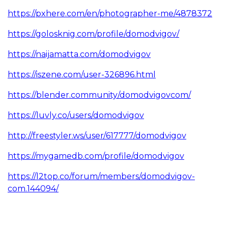
https://pxhere.com/en/photographer-me/4878372
https://golosknig.com/profile/domodvigov/
https://naijamatta.com/domodvigov
https://iszene.com/user-326896.html
https://blender.community/domodvigovcom/
https://luvly.co/users/domodvigov
http://freestyler.ws/user/617777/domodvigov
https://mygamedb.com/profile/domodvigov
https://l2top.co/forum/members/domodvigov-
com.144094/