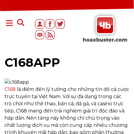
C168APP
C168
là điểm đến lý tưởng cho những tín đồ cá cược
trực tuyến tại Việt Nam. Với sự đa dạng trong các
trò chơi như thể thao, bắn cá, đá gà, và casino trực
tiếp, C168 mang đến trải nghiệm giải trí độc đáo và
hấp dẫn. Nền tảng này không chỉ chú trọng vào
chất lượng dịch vụ mà còn cung cấp nhiều chương
trình khuyến mãi hấp dẫn, bao gồm phần thưởng