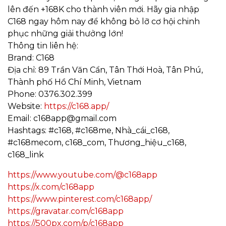
lên đến +168K cho thành viên mới. Hãy gia nhập
C168 ngay hôm nay để không bỏ lỡ cơ hội chinh
phục những giải thưởng lớn!
Thông tin liên hệ:
Brand: C168
Địa chỉ: 89 Trần Văn Cẩn, Tân Thới Hoà, Tân Phú,
Thành phố Hồ Chí Minh, Vietnam
Phone: 0376.302.399
Website:
https://c168.app/
Email: c168app@gmail.com
Hashtags: #c168, #c168me, Nhà_cái_c168,
#c168mecom, c168_com, Thương_hiệu_c168,
c168_link
https://www.youtube.com/@c168app
https://x.com/c168app
https://www.pinterest.com/c168app/
https://gravatar.com/c168app
https://500px.com/p/c168app